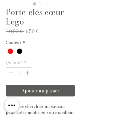
Porte-clés cœur
Lego
Prix
Prix
 10,00 € 
6,50 €
original
promotionnel
Couleur
*
Quantité
*
Ajouter au panier
Que vous cherchiez un cadeau
pour votre moitié ou votre meilleur
ami, ce porte-clés Lego est une jolie
façon de montrer votre