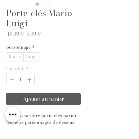
Porte-clés Mario-
Luigi
Prix
Prix
 19,99 € 
5,99 €
original
promotionnel
personnage
*
Mario
Luigi
Quantité
*
Ajouter au panier
Choisissez votre porte-clés parmi
les deux personnages de dessins
animés !
Ces adorables porte-clés de dessin