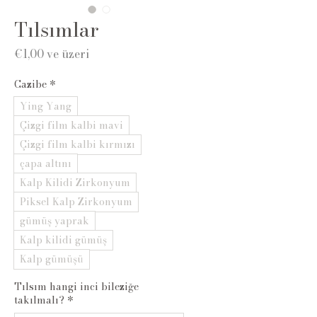
Tılsımlar
İndirimli
€1,00
ve üzeri
Fiyat
Cazibe
*
Ying Yang
Çizgi film kalbi mavi
Çizgi film kalbi kırmızı
çapa altını
Kalp Kilidi Zirkonyum
Piksel Kalp Zirkonyum
gümüş yaprak
Kalp kilidi gümüş
Kalp gümüşü
Tılsım hangi inci bileziğe
takılmalı?
*