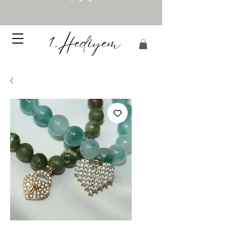
İşlem süresi 5-12 iş günü