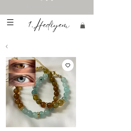
İşlem süresi 5-12 iş günü