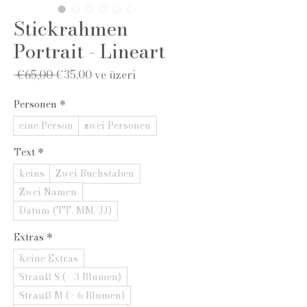
Stickrahmen
Portrait - Lineart
Normal
İndirimli
 €65,00 
€35,00
ve üzeri
Fiyat
Fiyat
Personen
*
eine Person
zwei Personen
Text
*
keins
Zwei Buchstaben
Zwei Namen
Datum (TT/MM/JJ)
Extras
*
Keine Extras
Strauß S (< 3 Blumen)
Strauß M (> 6 Blumen)