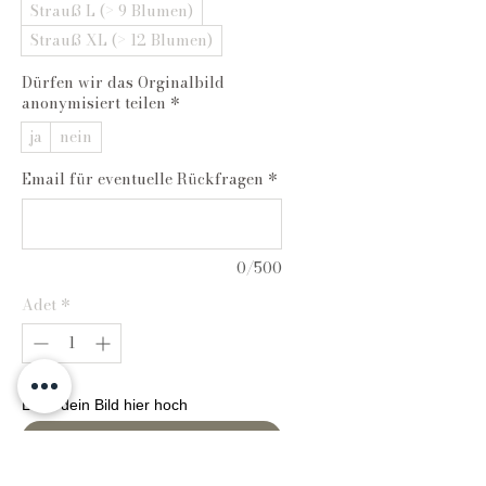
Strauß L (> 9 Blumen)
Strauß XL (> 12 Blumen)
Dürfen wir das Orginalbild
anonymisiert teilen
*
ja
nein
Email für eventuelle Rückfragen
*
0/500
Adet
*
Lade dein Bild hier hoch
Bild auswählen