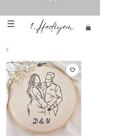
İşlem süresi 5-12 iş günü