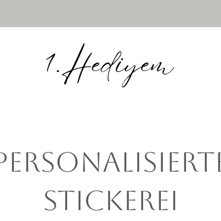
Délai de traitement 5 à 12 jours ouvrables
Personalisiert
Stickerei