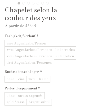
Chapelet selon la
couleur des yeux
Prix
À partir de
45,99€
promotionnel
Farbigkeit/Verlauf
*
eine Augenfarbe/Person
zwei Augenfarben/Personen - links/rechts
zwei Augenfarben/Personen - unten/oben
drei Augenfarben/Personen
Buchtsabenanhänger
*
ohne
eins
zwei
Name
Perles d'espacement
*
ohne
strass argentés
gold Strass
Argent subtil