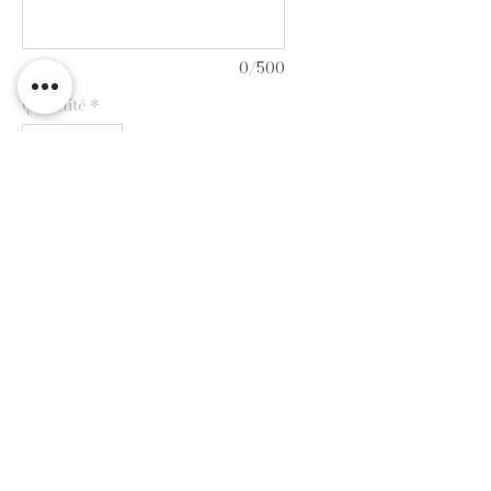
0/500
Quantité
*
Augenbilder hochladen
Bild auswählen
Ajouter au panier
Chacun de nos chapelets est
unique et fabriqué spécialement
pour vous. La couleur de vos yeux
nous inspire pour le choix des
pierres précieuses. Votre chapelet
est donc non seulement un