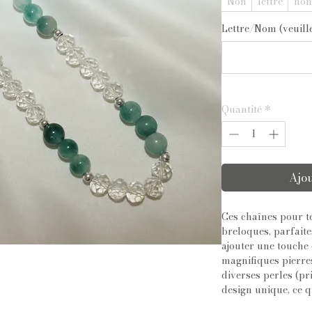
Non
lettre
no
Lettre/Nom (veuillez
Quantité
*
Ajou
Ces chaînes pour t
breloques, parfaite
ajouter une touche 
magnifiques pierre
diverses perles (pr
design unique, ce qu
téléphone.