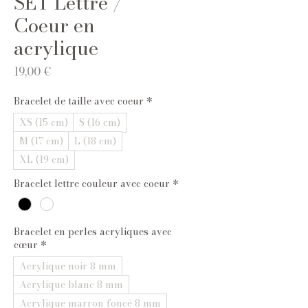
SET Lettre /
Coeur en
acrylique
Prix
19,00 €
Bracelet de taille avec coeur
*
XS (15 cm)
S (16 cm)
M (17 cm)
L (18 cm)
XL (19 cm)
Bracelet lettre couleur avec coeur
*
Bracelet en perles acryliques avec
cœur
*
Acrylique noir 8 mm
Acrylique blanc 8 mm
Acrylique marron foncé 8 mm