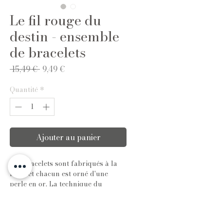
Le fil rouge du
destin - ensemble
de bracelets
Prix
Prix
 15,49 € 
9,49 €
original
promotionnel
Quantité
*
Ajouter au panier
Les bracelets sont fabriqués à la
main et chacun est orné d'une
perle en or. La technique du
nouage permet de les ajuster à tous
les poignets.
Retour/échange exclu