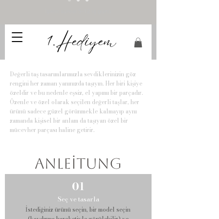
İşlem süresi 5-12 iş günü
Değerli taş tasarımlarımızla sevdiklerinizin göz
rengini her zaman yanınızda taşıyın. Her biri kişiye
özeldir ve bu nedenle eşsiz, el yapımı bir parçadır.
Özenle ve özel olarak seçilen değerli taşlar, her
ürünü sadece güzel görünmekle kalmayıp aynı
zamanda kişisel bir anlam da taşıyan özel bir
mücevher parçası haline getirir.
Anleitung
01
Seç ve tasarla
İstediğiniz ürünü seçin, bir model seçin
(kaydırma hareketiyle görülebilir) ve