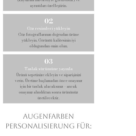
ayrıntıları özelleştirin.
02
Göz resimleri yükleyin
Göz fotoğraflarınızı doğrudan ürüne
yükleyin. Görüntü kalitesinin iyi
olduğundan emin olun.
03
Taslak sürümüne yayınla
Ürünü sepetinize ekleyin ve siparişinizi
verin. Üretime başlamadan önce onayınız
için bir taslak alacaksınız – ancak
onayınız alındıktan sonra ürününüz
üretilecektir.
AUGENFARBEN
PERSONALISIERUNG für: