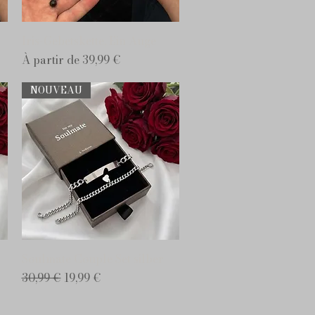
Aperçu rapide
Iris-Gebetskette, Ein Auge
Prix promotionnel
À partir de
39,99 €
NOUVEAU
Aperçu rapide
Soulmate Couple Set silber
Prix original
Prix promotionnel
30,99 €
19,99 €