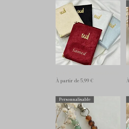
Aperçu rapide
Livre Yasin *personnalisable
B
Prix promotionnel
P
À partir de
5,99 €
À
Personnalisable