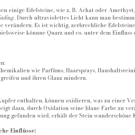
n einige Edelsteine, wie z. B. Achat oder Amethyst,
Fading
. Durch ultraviolettes Licht kann man bestimm
e verändern. Es ist wichtig, zerbrechliche Edelstein
pielsweise könnne Quarz und co. unter dem Einfluss 
n:
Chemikalien wie Parfüms, Haarsprays, Haushaltsreini
ngreifen und ihren Glanz mindern.
 Kupfer enthalten, können oxidieren, was zu einer V
neigt dazu, durch Oxidation seine blaue Farbe zu ve
ung gefunden wird, erhält der Stein wunderschöne 
he Einflüsse: