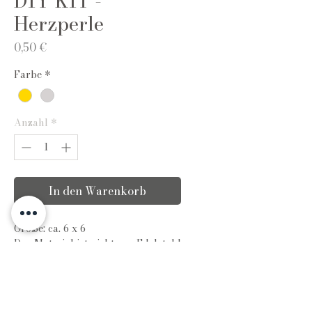
DIY KIT -
Herzperle
Preis
0,50 €
Farbe
*
Anzahl
*
In den Warenkorb
Größe: ca. 6 x 6
Das Material ist
nicht
aus Edelstahl
und kann durch Wasserkontakt
verblassen.