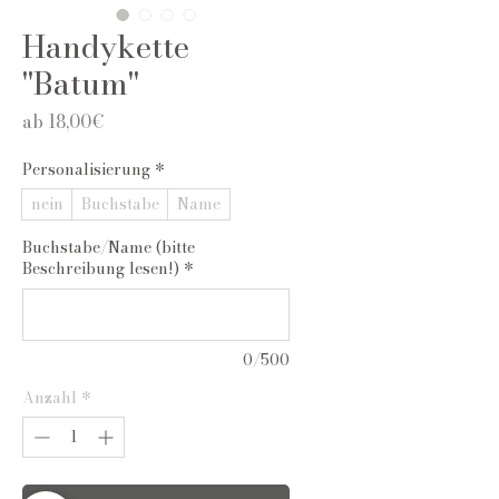
Handykette
"Batum"
Sale-
ab
18,00€
Preis
Personalisierung
*
nein
Buchstabe
Name
Buchstabe/Name (bitte
Beschreibung lesen!)
*
0/500
Anzahl
*