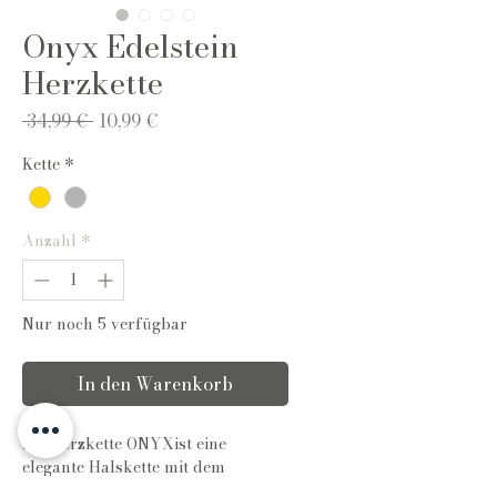
Onyx Edelstein
Herzkette
Standardpreis
Sale-
 34,99 € 
10,99 €
Preis
Kette
*
Anzahl
*
Nur noch 5 verfügbar
In den Warenkorb
Die Herzkette ONYXist eine
elegante Halskette mit dem
Edelstein "Onyx". Die Kette hat eine