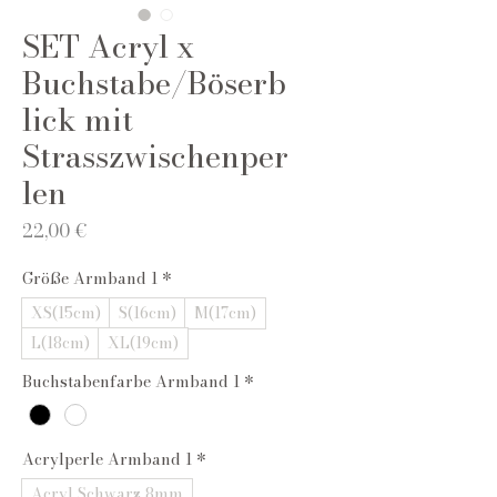
SET Acryl x
Buchstabe/Böserb
lick mit
Strasszwischenper
len
Preis
22,00 €
Größe Armband 1
*
XS(15cm)
S(16cm)
M(17cm)
L(18cm)
XL(19cm)
Buchstabenfarbe Armband 1
*
Acrylperle Armband 1
*
Acryl Schwarz 8mm