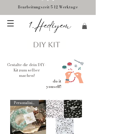
Bearbeitungszeit 5-12 Werktage
DIY Kit
Gestalte dir dein DIY-
Kit zum selber
machen!
do it
youself!
Personalisierbar