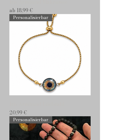
Iris Armband Makramee
Sale-Preis
ab
18,99 €
Personalisierbar
Iris Armband Edelstahl
Preis
20,99 €
Personalisierbar